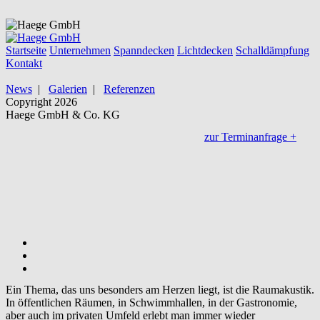
Startseite
Unternehmen
Spanndecken
Lichtdecken
Schalldämpfung
Kontakt
News
|
Galerien
|
Referenzen
Copyright 2026
Haege GmbH & Co. KG
Sie befinden sich hier:
zur Terminanfrage
+
Startseite
Schalldämpfung
Für beste Raumakustik
Schalldämpfung
Ein Thema, das uns besonders am Herzen liegt, ist die Raumakustik.
In öffentlichen Räumen, in Schwimmhallen, in der Gastronomie,
aber auch im privaten Umfeld erlebt man immer wieder