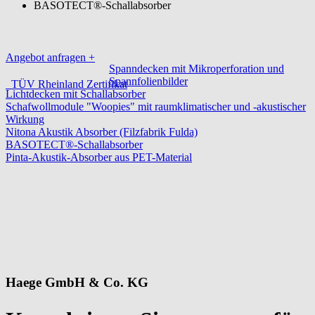
BASOTECT®-Schallabsorber
Angebot anfragen
+
Spanndecken mit Mikroperforation und
Spannfolienbilder
TÜV Rheinland Zertifikat
Lichtdecken mit Schallabsorber
Schafwollmodule "Woopies" mit raumklimatischer und -akustischer
Wirkung
Nitona Akustik Absorber (Filzfabrik Fulda)
BASOTECT®-Schallabsorber
Pinta-Akustik-Absorber aus PET-Material
Haege GmbH & Co. KG