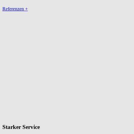
Referenzen
+
Spanndecken für jeden Raum
Lichtdecken für bestes Wohlbefinden
Schalldämpfung für angenehme Akustik
Zufriedene Kunden sprechen für sich
Starker Service