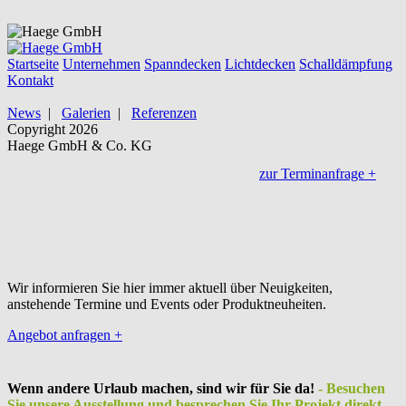
Startseite
Unternehmen
Spanndecken
Lichtdecken
Schalldämpfung
Kontakt
News
|
Galerien
|
Referenzen
Copyright 2026
Haege GmbH & Co. KG
Sie befinden sich hier:
Startseite
News
zur Terminanfrage
+
Bleiben Sie informiert
News
Wir informieren Sie hier immer aktuell über Neuigkeiten,
anstehende Termine und Events oder Produktneuheiten.
Angebot anfragen
+
Wenn andere Urlaub machen, sind wir für Sie da!
- Besuchen
Sie unsere Ausstellung und besprechen Sie Ihr Projekt direkt